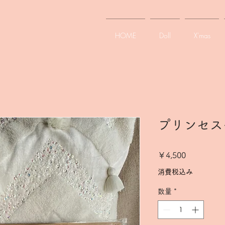
HOME
Doll
X'mas
プリンセス
価
￥4,500
格
消費税込み
数量
*