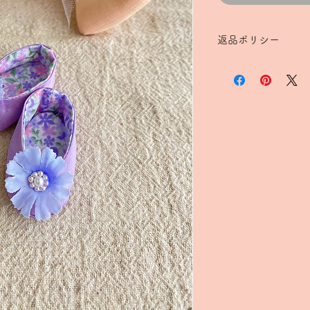
返品ポリシー
基本、お客様都合の
到着時に破損があっ
扱い方によったら破
とをご理解の上、ご