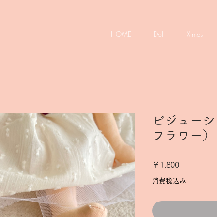
HOME
Doll
X'mas
ビジューシ
フラワー）
価
￥1,800
格
消費税込み